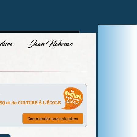
iture
Jean Nahenec
EQ et de CULTURE À L'ÉCOLE
Commander une animation