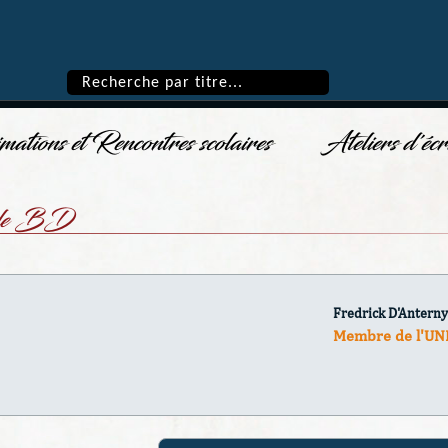
ations et Rencontres scolaires
Ateliers d'écr
s de BD
Fredrick D'Anterny
Membre de l'UN