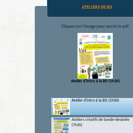
ATELIERS DE BD
Cliquez sur l'image pour ouvrir le pdf.
Atelier d'intro à la BD (1h30)
Atelier d'intro à la BD (1h30)
Ateliers créatifs de bande-dessinée
(7h30)